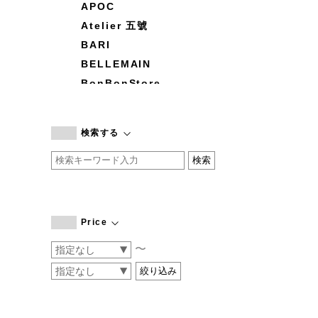
APOC
Atelier 五號
BARI
BELLEMAIN
BonBonStore
BOUQUET de L'UNE
branc branc
検索する
by basics
CATWORTH
chisaki
CI-VA
COGTHEBIGSMOKE
Price
cohan
〜
CONVERSE
DEAN & DELUCA
DRESS HERSELF
DUENDE