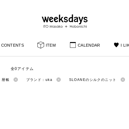
CONTENTS
ITEM
CALENDAR
I LI
全0アイテム
：暦帳
ブランド：uka
SLOANEのシルクのニット