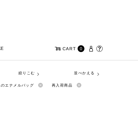
KE
CART
0
絞りこむ
並べかえる
EAのエナメルバッグ
再入荷商品