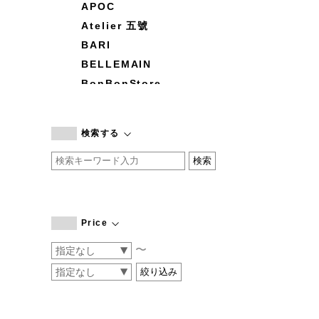
APOC
Atelier 五號
BARI
BELLEMAIN
BonBonStore
BOUQUET de L'UNE
branc branc
検索する
by basics
CATWORTH
chisaki
CI-VA
COGTHEBIGSMOKE
Price
cohan
〜
CONVERSE
DEAN & DELUCA
DRESS HERSELF
DUENDE