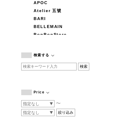
APOC
Atelier 五號
BARI
BELLEMAIN
BonBonStore
BOUQUET de L'UNE
branc branc
検索する
by basics
CATWORTH
chisaki
CI-VA
COGTHEBIGSMOKE
Price
cohan
〜
CONVERSE
DEAN & DELUCA
DRESS HERSELF
DUENDE