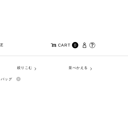
KE
CART
0
絞りこむ
並べかえる
ルバッグ