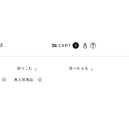
KE
CART
0
絞りこむ
並べかえる
再入荷商品