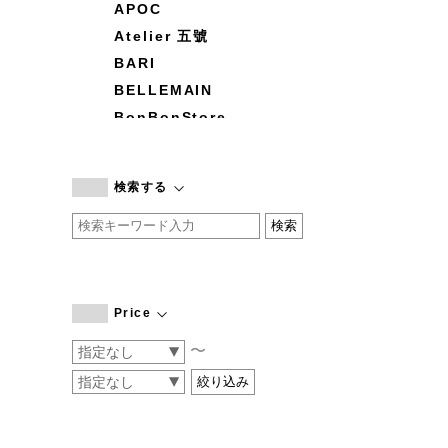
APOC
Atelier 五號
BARI
BELLEMAIN
BonBonStore
BOUQUET de L'UNE
branc branc
検索する
by basics
CATWORTH
chisaki
CI-VA
COGTHEBIGSMOKE
Price
cohan
〜
CONVERSE
DEAN & DELUCA
DRESS HERSELF
DUENDE