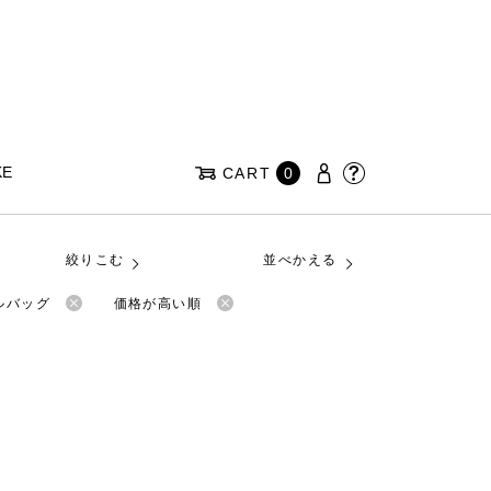
KE
CART
0
絞りこむ
並べかえる
ルバッグ
価格が高い順