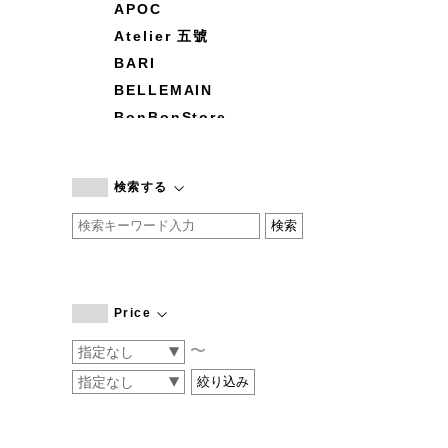
APOC
Atelier 五號
BARI
BELLEMAIN
BonBonStore
BOUQUET de L'UNE
branc branc
検索する
by basics
CATWORTH
chisaki
CI-VA
COGTHEBIGSMOKE
Price
cohan
〜
CONVERSE
DEAN & DELUCA
DRESS HERSELF
DUENDE