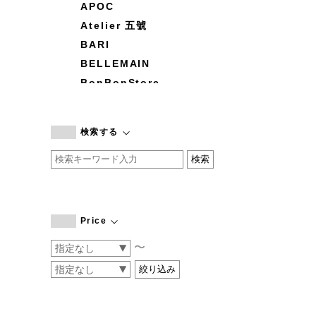
APOC
Atelier 五號
BARI
BELLEMAIN
BonBonStore
BOUQUET de L'UNE
branc branc
検索する
by basics
CATWORTH
chisaki
CI-VA
COGTHEBIGSMOKE
Price
cohan
〜
CONVERSE
DEAN & DELUCA
DRESS HERSELF
DUENDE