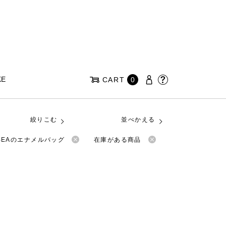
KE
CART
0
絞りこむ
並べかえる
BEAのエナメルバッグ
在庫がある商品