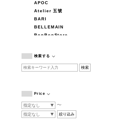
APOC
Atelier 五號
BARI
BELLEMAIN
BonBonStore
BOUQUET de L'UNE
branc branc
検索する
by basics
CATWORTH
chisaki
CI-VA
COGTHEBIGSMOKE
Price
cohan
〜
CONVERSE
DEAN & DELUCA
DRESS HERSELF
DUENDE