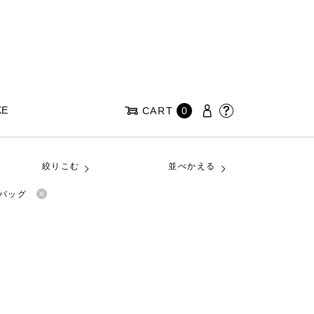
KE
CART
0
絞りこむ
並べかえる
ルバッグ