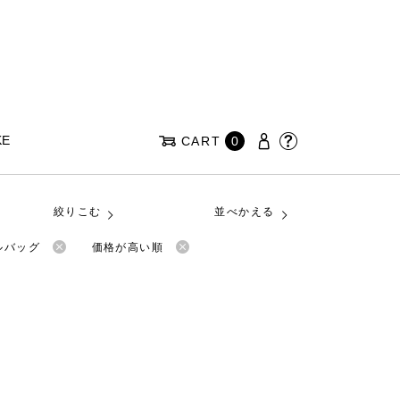
KE
CART
0
絞りこむ
並べかえる
ルバッグ
価格が高い順