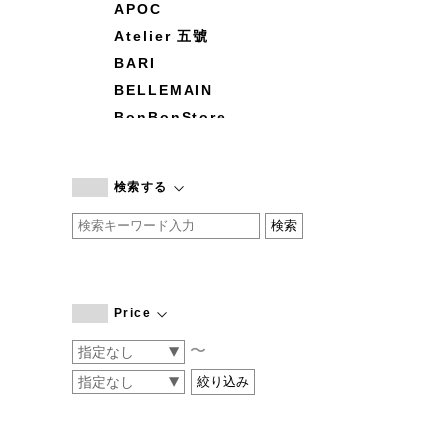
APOC
Atelier 五號
BARI
BELLEMAIN
BonBonStore
BOUQUET de L'UNE
branc branc
検索する
by basics
CATWORTH
chisaki
CI-VA
COGTHEBIGSMOKE
Price
cohan
〜
CONVERSE
DEAN & DELUCA
DRESS HERSELF
DUENDE