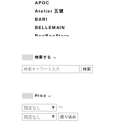
APOC
Atelier 五號
BARI
BELLEMAIN
BonBonStore
BOUQUET de L'UNE
branc branc
検索する
by basics
CATWORTH
chisaki
CI-VA
COGTHEBIGSMOKE
Price
cohan
〜
CONVERSE
DEAN & DELUCA
DRESS HERSELF
DUENDE