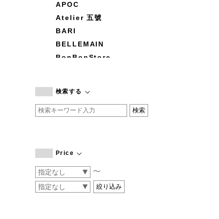
APOC
Atelier 五號
BARI
BELLEMAIN
BonBonStore
BOUQUET de L'UNE
branc branc
検索する
by basics
CATWORTH
chisaki
CI-VA
COGTHEBIGSMOKE
Price
cohan
〜
CONVERSE
DEAN & DELUCA
DRESS HERSELF
DUENDE