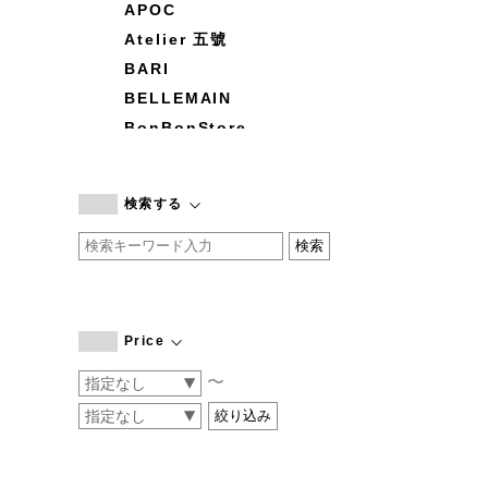
APOC
Atelier 五號
BARI
BELLEMAIN
BonBonStore
BOUQUET de L'UNE
branc branc
検索する
by basics
CATWORTH
chisaki
CI-VA
COGTHEBIGSMOKE
Price
cohan
〜
CONVERSE
DEAN & DELUCA
DRESS HERSELF
DUENDE