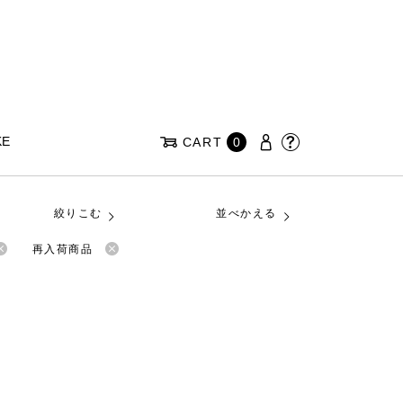
KE
CART
0
絞りこむ
並べかえる
再入荷商品