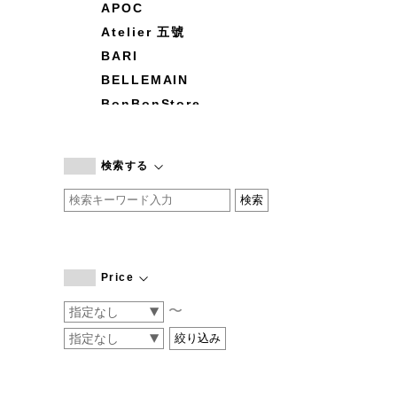
APOC
Atelier 五號
BARI
BELLEMAIN
BonBonStore
BOUQUET de L'UNE
branc branc
検索する
by basics
CATWORTH
chisaki
CI-VA
COGTHEBIGSMOKE
Price
cohan
〜
CONVERSE
DEAN & DELUCA
DRESS HERSELF
DUENDE