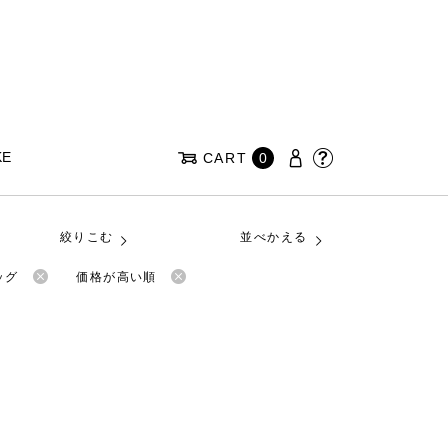
KE
CART
0
絞りこむ
並べかえる
ッグ
価格が高い順