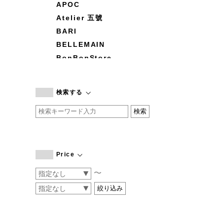
APOC
Atelier 五號
BARI
BELLEMAIN
BonBonStore
BOUQUET de L'UNE
branc branc
検索する
by basics
CATWORTH
chisaki
CI-VA
COGTHEBIGSMOKE
Price
cohan
〜
CONVERSE
DEAN & DELUCA
DRESS HERSELF
DUENDE