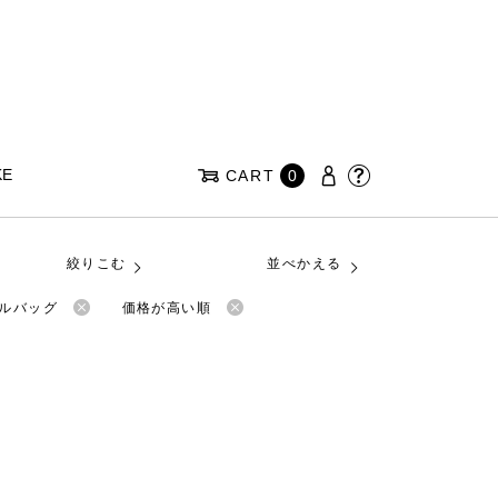
KE
CART
0
絞りこむ
並べかえる
メルバッグ
価格が高い順