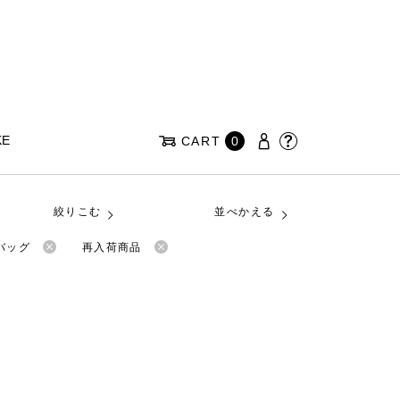
KE
CART
0
絞りこむ
並べかえる
バッグ
再入荷商品