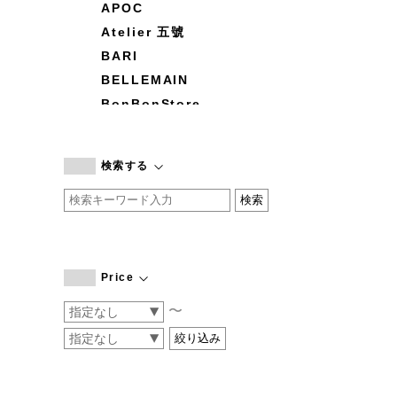
APOC
Atelier 五號
BARI
BELLEMAIN
BonBonStore
BOUQUET de L'UNE
branc branc
検索する
by basics
CATWORTH
chisaki
CI-VA
COGTHEBIGSMOKE
Price
cohan
〜
CONVERSE
DEAN & DELUCA
DRESS HERSELF
DUENDE