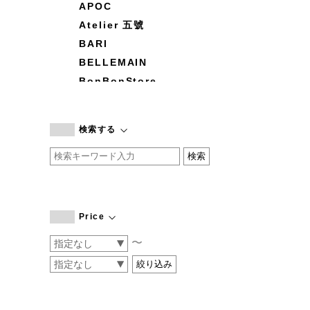
APOC
Atelier 五號
BARI
BELLEMAIN
BonBonStore
BOUQUET de L'UNE
branc branc
検索する
by basics
CATWORTH
chisaki
CI-VA
COGTHEBIGSMOKE
Price
cohan
〜
CONVERSE
DEAN & DELUCA
DRESS HERSELF
DUENDE