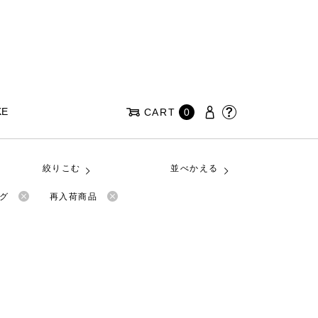
KE
CART
0
絞りこむ
並べかえる
ッグ
再入荷商品