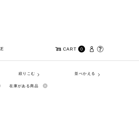
KE
CART
0
絞りこむ
並べかえる
在庫がある商品