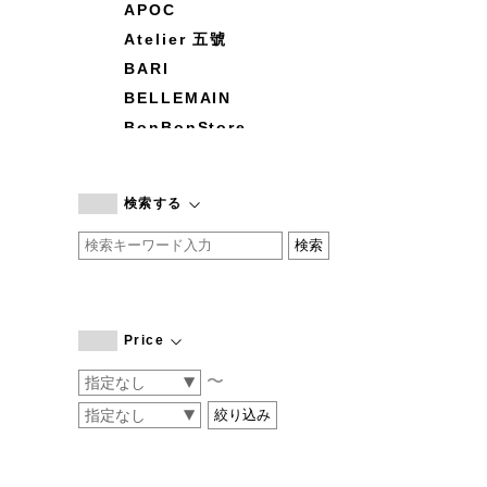
APOC
Atelier 五號
BARI
BELLEMAIN
BonBonStore
BOUQUET de L'UNE
branc branc
検索する
by basics
CATWORTH
chisaki
CI-VA
COGTHEBIGSMOKE
Price
cohan
〜
CONVERSE
DEAN & DELUCA
DRESS HERSELF
DUENDE