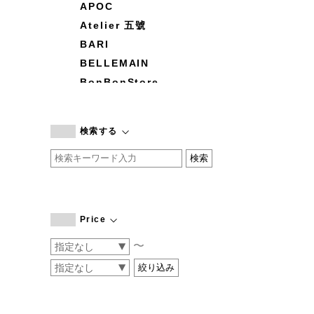
APOC
Atelier 五號
BARI
BELLEMAIN
BonBonStore
BOUQUET de L'UNE
branc branc
検索する
by basics
CATWORTH
chisaki
CI-VA
COGTHEBIGSMOKE
Price
cohan
〜
CONVERSE
DEAN & DELUCA
DRESS HERSELF
DUENDE