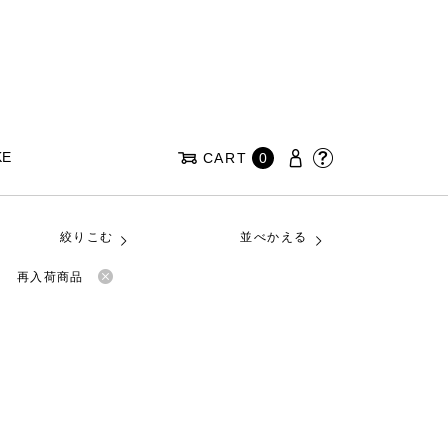
KE
CART
0
絞りこむ
並べかえる
再入荷商品