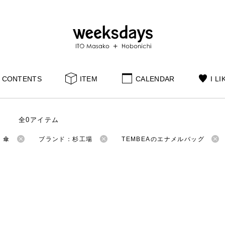
CONTENTS
ITEM
CALENDAR
I LI
全0アイテム
：傘
ブランド：杉工場
TEMBEAのエナメルバッグ