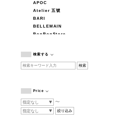
APOC
Atelier 五號
BARI
BELLEMAIN
BonBonStore
BOUQUET de L'UNE
branc branc
検索する
by basics
CATWORTH
chisaki
CI-VA
COGTHEBIGSMOKE
Price
cohan
〜
CONVERSE
DEAN & DELUCA
DRESS HERSELF
DUENDE