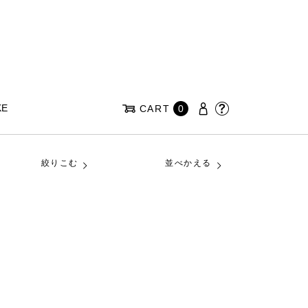
KE
CART
0
絞りこむ
並べかえる