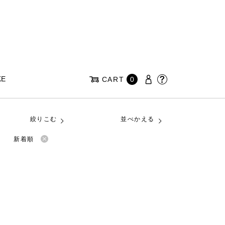
KE
CART
0
絞りこむ
並べかえる
新着順