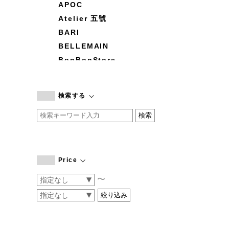
APOC
Atelier 五號
BARI
BELLEMAIN
BonBonStore
BOUQUET de L'UNE
branc branc
検索する
by basics
CATWORTH
chisaki
CI-VA
COGTHEBIGSMOKE
Price
cohan
〜
CONVERSE
DEAN & DELUCA
DRESS HERSELF
DUENDE