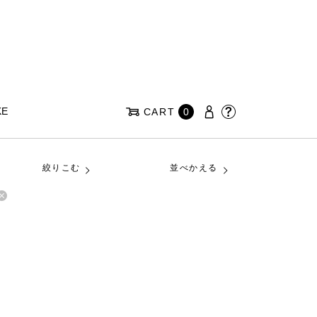
KE
CART
0
絞りこむ
並べかえる