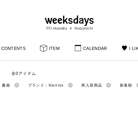
CONTENTS
ITEM
CALENDAR
I LI
全0アイテム
：書籍
ブランド：Harriss
再入荷商品
新着順