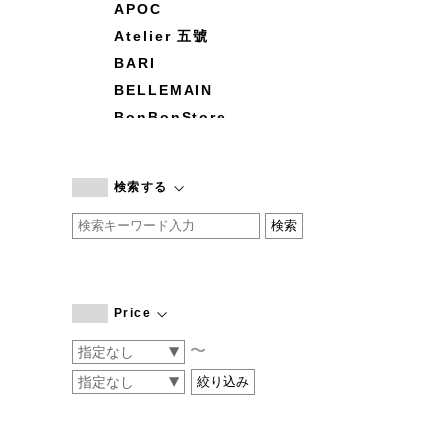
APOC
Atelier 五號
BARI
BELLEMAIN
BonBonStore
BOUQUET de L'UNE
branc branc
検索する
by basics
CATWORTH
chisaki
CI-VA
COGTHEBIGSMOKE
Price
cohan
〜
CONVERSE
DEAN & DELUCA
DRESS HERSELF
DUENDE