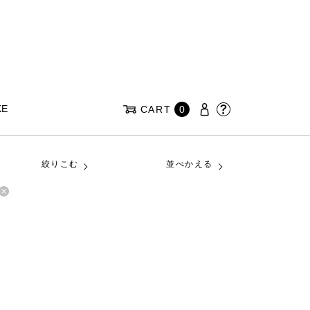
KE
CART
0
絞りこむ
並べかえる