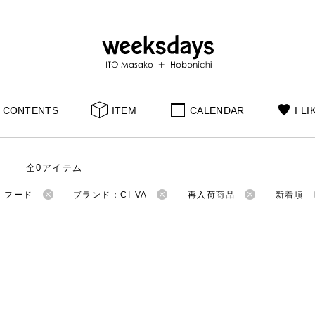
CONTENTS
ITEM
CALENDAR
I LI
全0アイテム
：フード
ブランド：CI-VA
再入荷商品
新着順