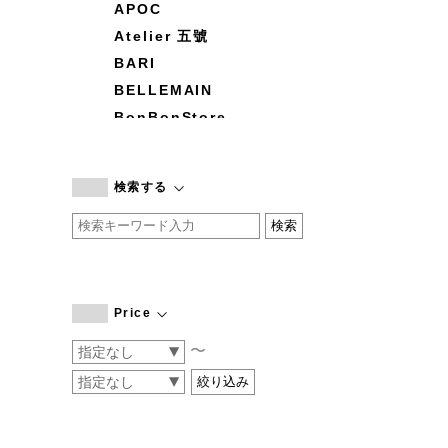
APOC
Atelier 五號
BARI
BELLEMAIN
BonBonStore
BOUQUET de L'UNE
branc branc
検索する
by basics
CATWORTH
chisaki
CI-VA
COGTHEBIGSMOKE
Price
cohan
〜
CONVERSE
DEAN & DELUCA
DRESS HERSELF
DUENDE