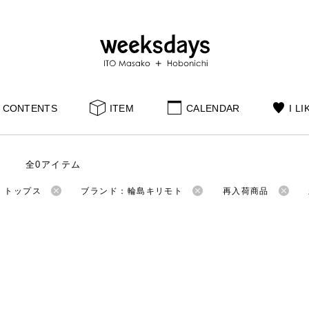
CONTENTS
ITEM
CALENDAR
I LI
全0アイテム
：トップス
ブランド：輪島キリモト
再入荷商品