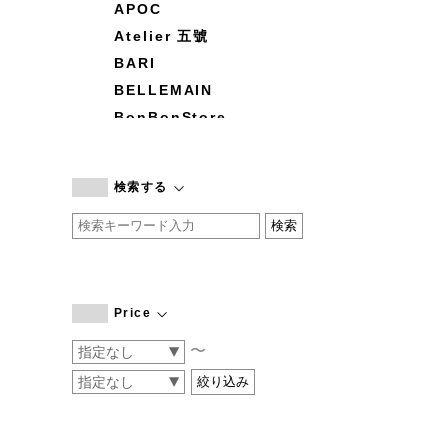
APOC
Atelier 五號
BARI
BELLEMAIN
BonBonStore
BOUQUET de L'UNE
branc branc
検索する
by basics
CATWORTH
chisaki
CI-VA
COGTHEBIGSMOKE
Price
cohan
〜
CONVERSE
DEAN & DELUCA
DRESS HERSELF
DUENDE