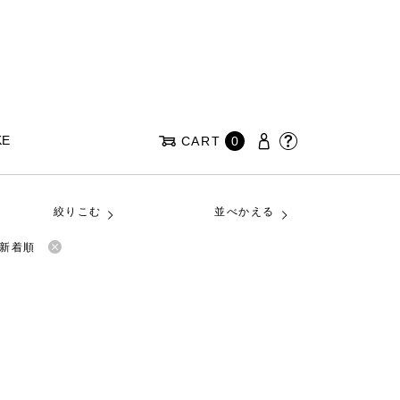
KE
CART
0
絞りこむ
並べかえる
新着順