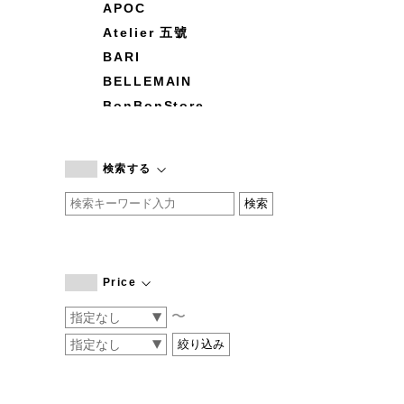
APOC
Atelier 五號
BARI
BELLEMAIN
BonBonStore
BOUQUET de L'UNE
branc branc
検索する
by basics
CATWORTH
chisaki
CI-VA
COGTHEBIGSMOKE
Price
cohan
〜
CONVERSE
DEAN & DELUCA
DRESS HERSELF
DUENDE