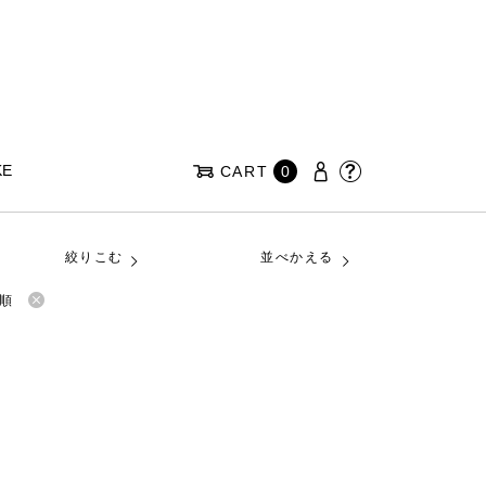
KE
CART
0
絞りこむ
並べかえる
順