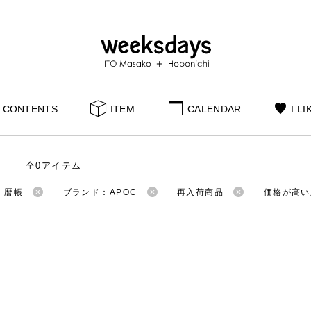
CONTENTS
ITEM
CALENDAR
I LI
全0アイテム
：暦帳
ブランド：APOC
再入荷商品
価格が高い