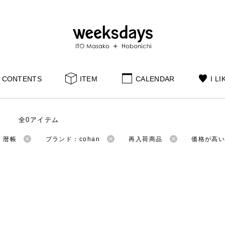
CONTENTS
ITEM
CALENDAR
I LI
全0アイテム
：暦帳
ブランド：cohan
再入荷商品
価格が高