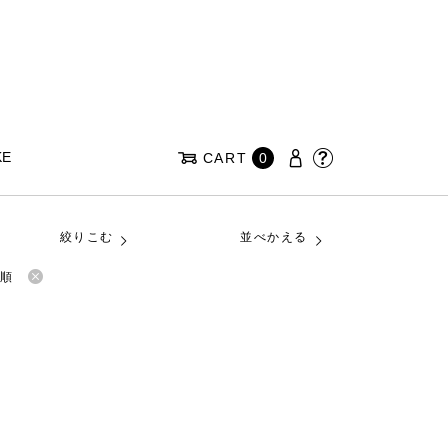
KE
CART
0
絞りこむ
並べかえる
い順