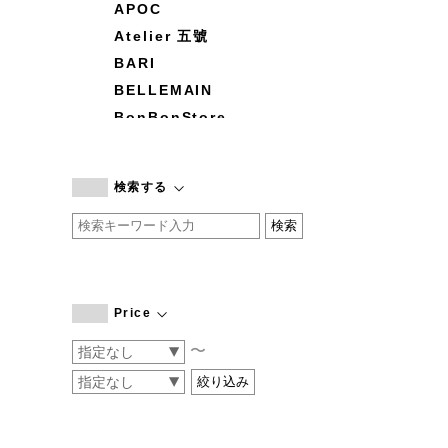
APOC
Atelier 五號
BARI
BELLEMAIN
BonBonStore
BOUQUET de L'UNE
branc branc
検索する
by basics
CATWORTH
chisaki
CI-VA
COGTHEBIGSMOKE
Price
cohan
〜
CONVERSE
DEAN & DELUCA
DRESS HERSELF
DUENDE