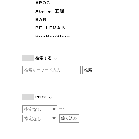
APOC
Atelier 五號
BARI
BELLEMAIN
BonBonStore
BOUQUET de L'UNE
branc branc
検索する
by basics
CATWORTH
chisaki
CI-VA
COGTHEBIGSMOKE
Price
cohan
〜
CONVERSE
DEAN & DELUCA
DRESS HERSELF
DUENDE