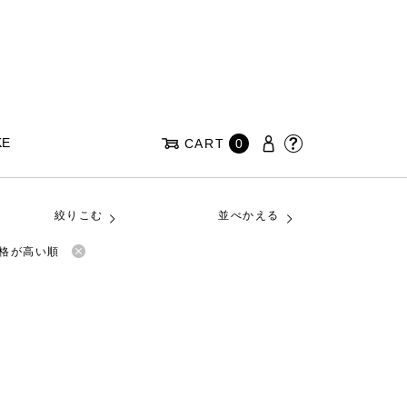
KE
CART
0
絞りこむ
並べかえる
格が高い順