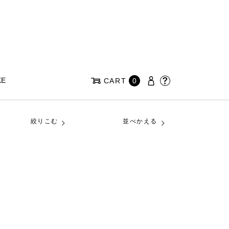
KE
CART
0
絞りこむ
並べかえる