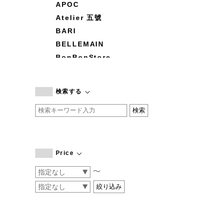
APOC
Atelier 五號
BARI
BELLEMAIN
BonBonStore
BOUQUET de L'UNE
branc branc
検索する
by basics
CATWORTH
chisaki
CI-VA
COGTHEBIGSMOKE
Price
cohan
〜
CONVERSE
DEAN & DELUCA
DRESS HERSELF
DUENDE