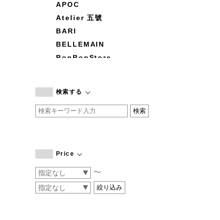
APOC
Atelier 五號
BARI
BELLEMAIN
BonBonStore
BOUQUET de L'UNE
branc branc
検索する
by basics
CATWORTH
chisaki
CI-VA
COGTHEBIGSMOKE
Price
cohan
〜
CONVERSE
DEAN & DELUCA
DRESS HERSELF
DUENDE