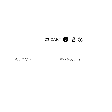
KE
CART
0
絞りこむ
並べかえる