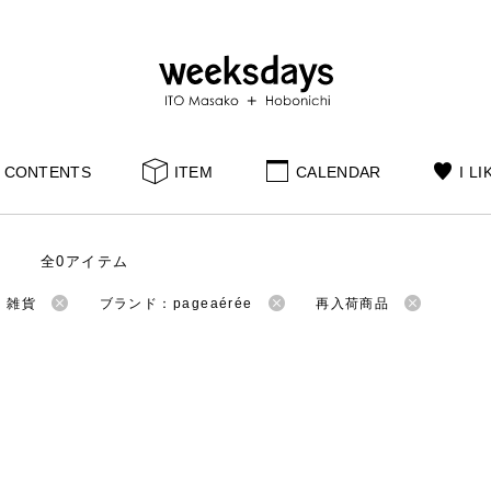
CONTENTS
ITEM
CALENDAR
I LI
全0アイテム
：雑貨
ブランド：pageaérée
再入荷商品