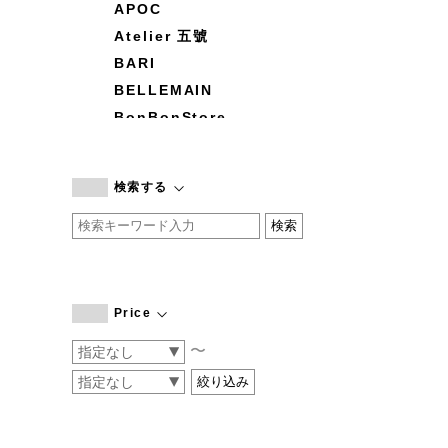
APOC
Atelier 五號
BARI
BELLEMAIN
BonBonStore
BOUQUET de L'UNE
branc branc
検索する
by basics
CATWORTH
chisaki
CI-VA
COGTHEBIGSMOKE
Price
cohan
〜
CONVERSE
DEAN & DELUCA
DRESS HERSELF
DUENDE