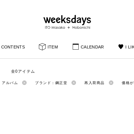
CONTENTS
ITEM
CALENDAR
I LI
全0アイテム
：アルバム
ブランド：鋼正堂
再入荷商品
価格が