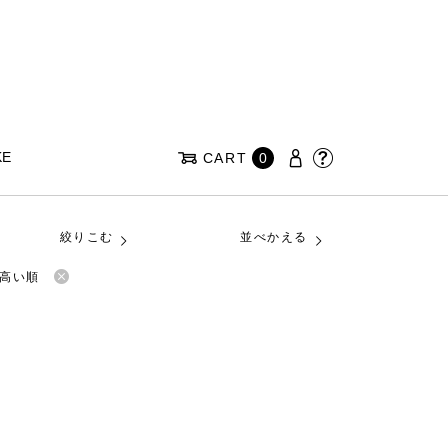
KE
CART
0
絞りこむ
並べかえる
高い順