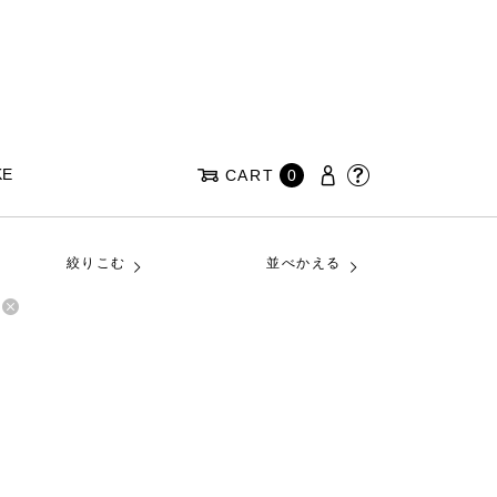
KE
CART
0
絞りこむ
並べかえる