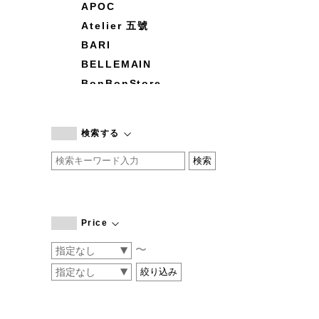
APOC
Atelier 五號
BARI
BELLEMAIN
BonBonStore
BOUQUET de L'UNE
branc branc
検索する
by basics
CATWORTH
chisaki
CI-VA
COGTHEBIGSMOKE
Price
cohan
〜
CONVERSE
DEAN & DELUCA
DRESS HERSELF
DUENDE