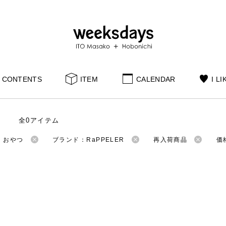
CONTENTS
ITEM
CALENDAR
I LI
全0アイテム
：おやつ
ブランド：RaPPELER
再入荷商品
価