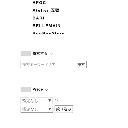
APOC
Atelier 五號
BARI
BELLEMAIN
BonBonStore
BOUQUET de L'UNE
branc branc
検索する
by basics
CATWORTH
chisaki
CI-VA
COGTHEBIGSMOKE
Price
cohan
〜
CONVERSE
DEAN & DELUCA
DRESS HERSELF
DUENDE