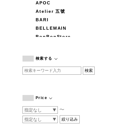
APOC
Atelier 五號
BARI
BELLEMAIN
BonBonStore
BOUQUET de L'UNE
branc branc
検索する
by basics
CATWORTH
chisaki
CI-VA
COGTHEBIGSMOKE
Price
cohan
〜
CONVERSE
DEAN & DELUCA
DRESS HERSELF
DUENDE