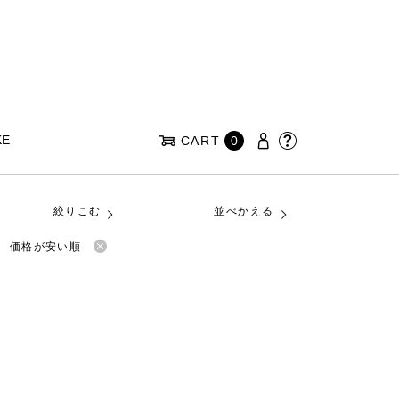
KE
CART
0
絞りこむ
並べかえる
価格が安い順