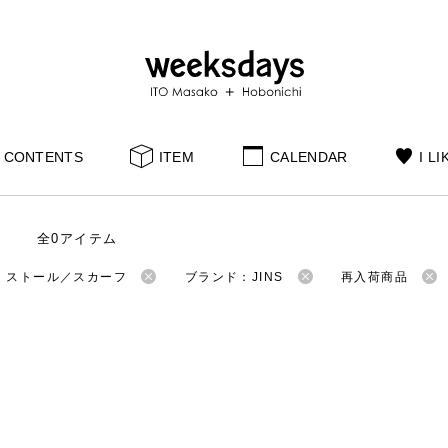
CONTENTS
ITEM
CALENDAR
I LI
全0アイテム
：ストール／スカーフ
ブランド：JINS
再入荷商品