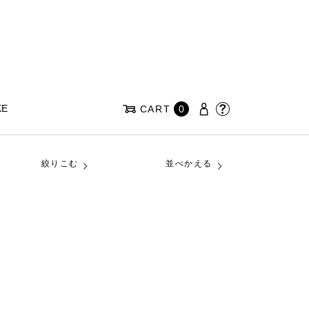
KE
CART
0
絞りこむ
並べかえる