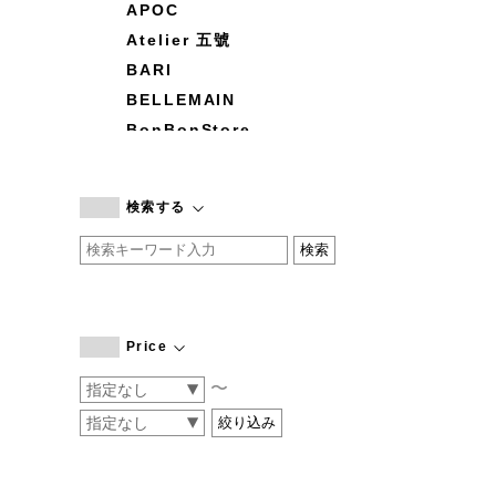
APOC
Atelier 五號
BARI
BELLEMAIN
BonBonStore
BOUQUET de L'UNE
branc branc
検索する
by basics
CATWORTH
chisaki
CI-VA
COGTHEBIGSMOKE
Price
cohan
〜
CONVERSE
DEAN & DELUCA
DRESS HERSELF
DUENDE