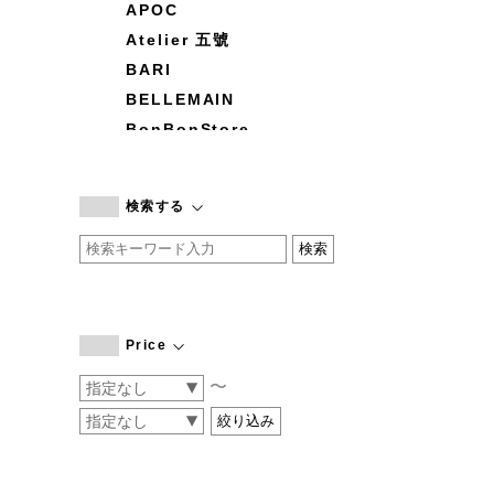
APOC
Atelier 五號
BARI
BELLEMAIN
BonBonStore
BOUQUET de L'UNE
branc branc
検索する
by basics
CATWORTH
chisaki
CI-VA
COGTHEBIGSMOKE
Price
cohan
〜
CONVERSE
DEAN & DELUCA
DRESS HERSELF
DUENDE