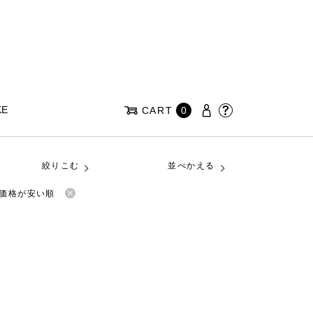
KE
CART
0
絞りこむ
並べかえる
価格が安い順