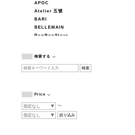
APOC
Atelier 五號
BARI
BELLEMAIN
BonBonStore
BOUQUET de L'UNE
branc branc
検索する
by basics
CATWORTH
chisaki
CI-VA
COGTHEBIGSMOKE
Price
cohan
〜
CONVERSE
DEAN & DELUCA
DRESS HERSELF
DUENDE