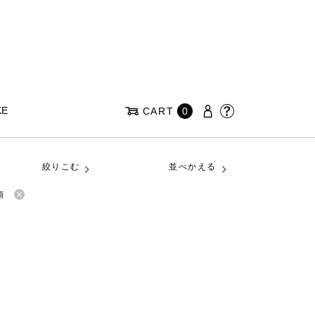
KE
CART
0
絞りこむ
並べかえる
順