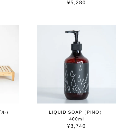
¥5,280
グル）
LIQUID SOAP（PINO）
400ml
¥3,740