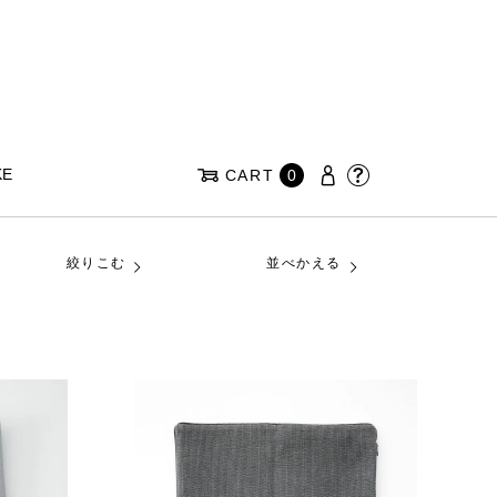
KE
CART
0
絞りこむ
並べかえる