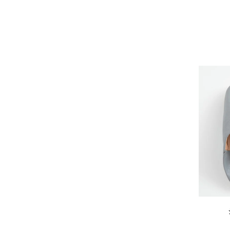
Sghr スガハラ
SHOZO COFFEE
SLOANE
SPELTA
STAMP AND DIARY
Stilmoda
SUNSPEL
t.yamai paris
talo
TAMPICO
TANDEM
TEMBEA
The care
THE LIBRARY
TITLES
trippen