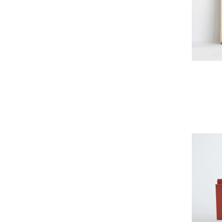
EGI
Fatima Morocco
fog linen work
FUA accessory
GERMAN TRAINER
Harriss
HARRISS GRACE
HENRI
himie
Honnete
i ro se
JINS
JOHNBULL
KARMAN LINE
KEnTe
L'UNE