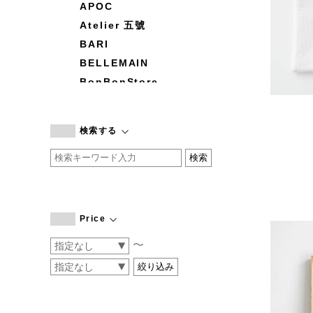
APOC
Atelier 五號
BARI
BELLEMAIN
BonBonStore
BOUQUET de L'UNE
branc branc
検索する
by basics
CATWORTH
chisaki
CI-VA
COGTHEBIGSMOKE
Price
cohan
〜
CONVERSE
DEAN & DELUCA
DRESS HERSELF
DUENDE