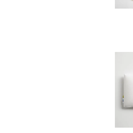
OCUCCI jewelry
OLU PRODUCTS
oru
OSAJI
Owen Barry
P.H.DESIGNS
pageaérée
quitan
RaPPELER
RATTA RATTARR
ROROS TWEED
SAITO WOOD
SAQUI
SARO
Satomi Kawakita Jewelry
SAYAKA DAVIS
SEVEN BY SEVEN