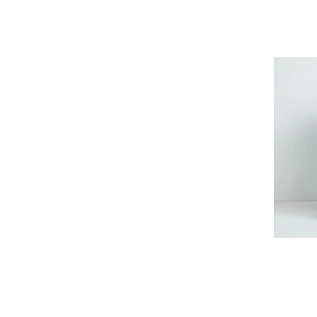
uka
VELOZ
VINCENT PRADIER
warang wayan
weeksdays
Yarmo
yumiko iihoshi porcelain
zattu
ニーチェアエックス
ヤブクグリ生活道具研究室
三久工芸
中里花子
伊藤環
余[yo]
倉敷意匠×野田琺瑯
北の住まい設計社
吉岡木工