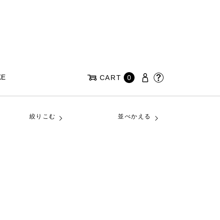
KE
CART
0
絞りこむ
並べかえる