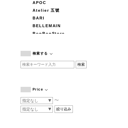
APOC
Atelier 五號
BARI
BELLEMAIN
BonBonStore
BOUQUET de L'UNE
branc branc
検索する
by basics
CATWORTH
chisaki
CI-VA
COGTHEBIGSMOKE
Price
cohan
〜
CONVERSE
DEAN & DELUCA
DRESS HERSELF
DUENDE