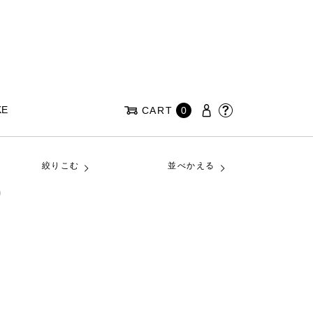
KE
CART
0
絞りこむ
並べかえる