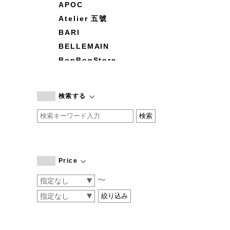
APOC
Atelier 五號
BARI
BELLEMAIN
BonBonStore
BOUQUET de L'UNE
branc branc
検索する
by basics
CATWORTH
chisaki
CI-VA
COGTHEBIGSMOKE
Price
cohan
〜
CONVERSE
DEAN & DELUCA
DRESS HERSELF
DUENDE