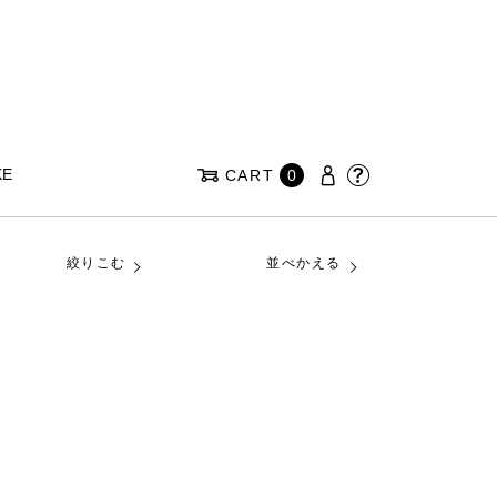
KE
CART
0
絞りこむ
並べかえる