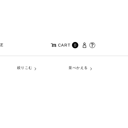
KE
CART
0
絞りこむ
並べかえる