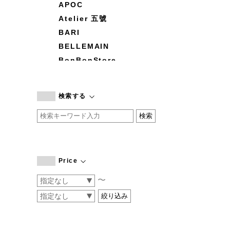
APOC
Atelier 五號
BARI
BELLEMAIN
BonBonStore
BOUQUET de L'UNE
branc branc
検索する
by basics
CATWORTH
chisaki
CI-VA
COGTHEBIGSMOKE
Price
cohan
〜
CONVERSE
DEAN & DELUCA
DRESS HERSELF
DUENDE