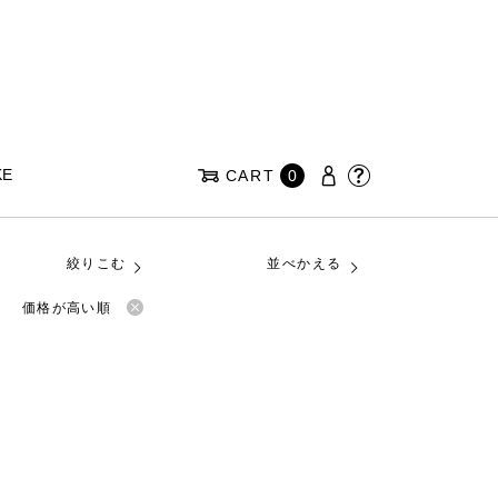
KE
CART
0
絞りこむ
並べかえる
価格が高い順