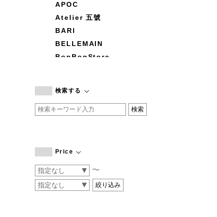
APOC
Atelier 五號
BARI
BELLEMAIN
BonBonStore
BOUQUET de L'UNE
branc branc
検索する
by basics
CATWORTH
chisaki
CI-VA
COGTHEBIGSMOKE
Price
cohan
〜
CONVERSE
DEAN & DELUCA
DRESS HERSELF
DUENDE