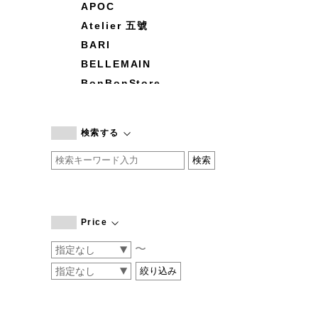
APOC
Atelier 五號
BARI
BELLEMAIN
BonBonStore
BOUQUET de L'UNE
branc branc
検索する
by basics
CATWORTH
chisaki
CI-VA
COGTHEBIGSMOKE
Price
cohan
〜
CONVERSE
DEAN & DELUCA
DRESS HERSELF
DUENDE