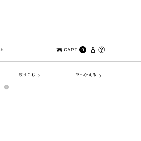
KE
CART
0
絞りこむ
並べかえる