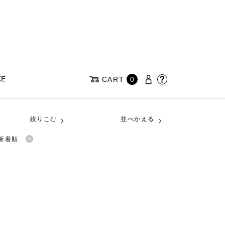
KE
CART
0
絞りこむ
並べかえる
新着順