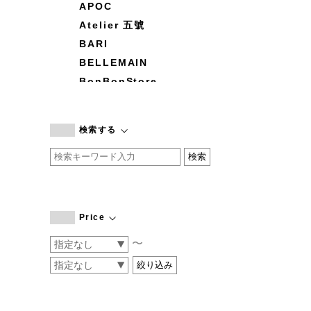
APOC
Atelier 五號
BARI
BELLEMAIN
BonBonStore
BOUQUET de L'UNE
branc branc
検索する
by basics
CATWORTH
chisaki
CI-VA
COGTHEBIGSMOKE
Price
cohan
〜
CONVERSE
DEAN & DELUCA
DRESS HERSELF
DUENDE