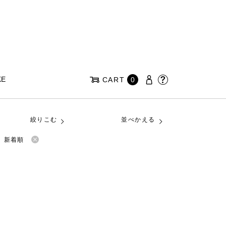
KE
CART
0
絞りこむ
並べかえる
新着順