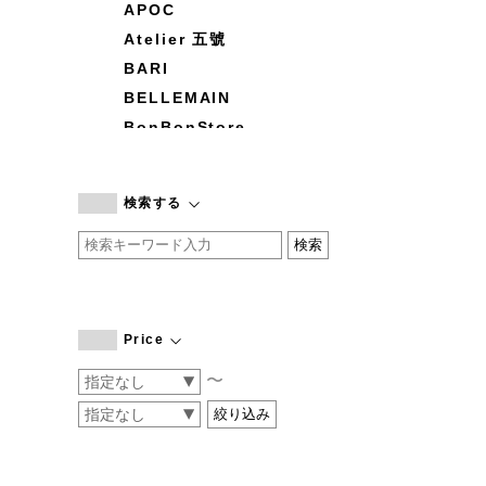
APOC
Atelier 五號
BARI
BELLEMAIN
BonBonStore
BOUQUET de L'UNE
branc branc
検索する
by basics
CATWORTH
chisaki
CI-VA
COGTHEBIGSMOKE
Price
cohan
〜
CONVERSE
DEAN & DELUCA
DRESS HERSELF
DUENDE