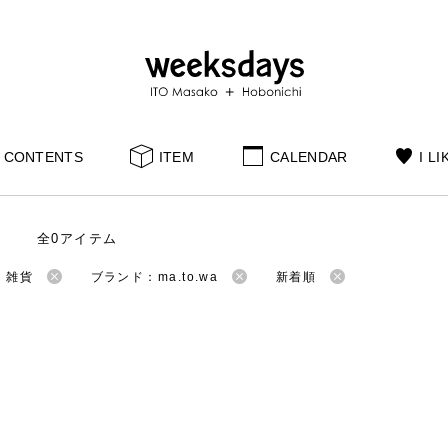
CONTENTS
ITEM
CALENDAR
I LI
全0アイテム
：雑貨
ブランド：ma.to.wa
新着順