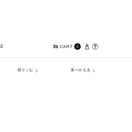
KE
CART
0
絞りこむ
並べかえる