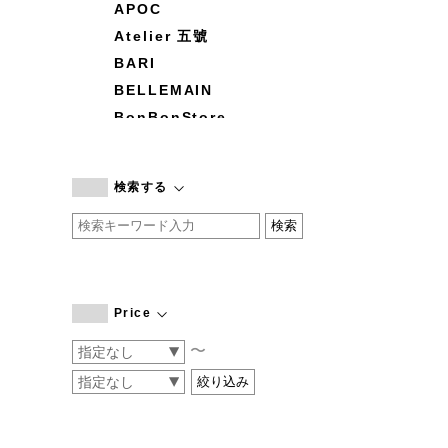
APOC
Atelier 五號
BARI
BELLEMAIN
BonBonStore
BOUQUET de L'UNE
branc branc
検索する
by basics
CATWORTH
chisaki
CI-VA
COGTHEBIGSMOKE
Price
cohan
〜
CONVERSE
DEAN & DELUCA
DRESS HERSELF
DUENDE