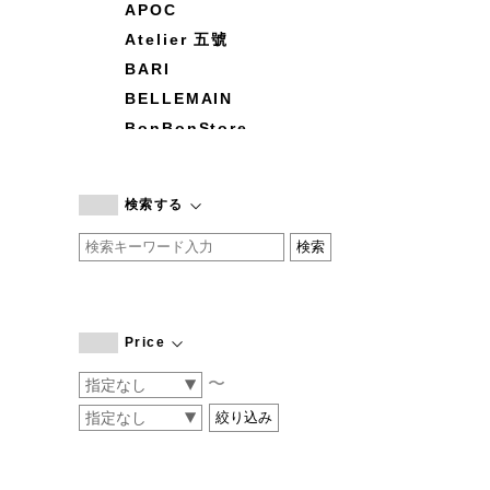
APOC
Atelier 五號
BARI
BELLEMAIN
BonBonStore
BOUQUET de L'UNE
branc branc
検索する
by basics
CATWORTH
chisaki
CI-VA
COGTHEBIGSMOKE
Price
cohan
〜
CONVERSE
DEAN & DELUCA
DRESS HERSELF
DUENDE