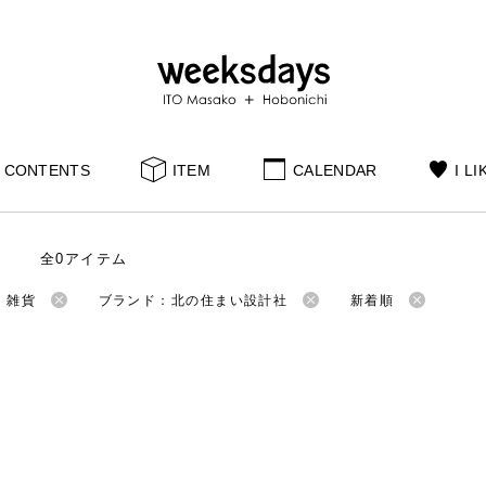
CONTENTS
ITEM
CALENDAR
I LI
全0アイテム
：雑貨
ブランド：北の住まい設計社
新着順