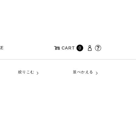
KE
CART
0
絞りこむ
並べかえる