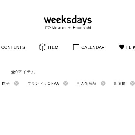
CONTENTS
ITEM
CALENDAR
I LI
全0アイテム
：帽子
ブランド：CI-VA
再入荷商品
新着順