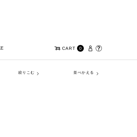
KE
CART
0
絞りこむ
並べかえる