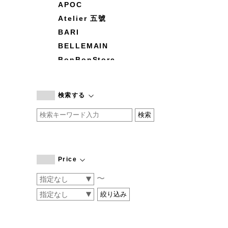
APOC
Atelier 五號
BARI
BELLEMAIN
BonBonStore
BOUQUET de L'UNE
branc branc
検索する
by basics
CATWORTH
chisaki
CI-VA
COGTHEBIGSMOKE
Price
cohan
〜
CONVERSE
DEAN & DELUCA
DRESS HERSELF
DUENDE