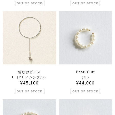
OUT OF STOCK
OUT OF STOCK
輪なげピアス
Pearl Cuff
Ｌ（PT ／シングル）
（Ｓ）
¥45,100
¥44,000
OUT OF STOCK
OUT OF STOCK