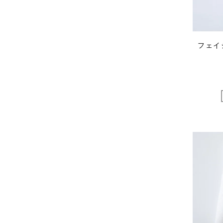
OCUCCI jewelry
OLU PRODUCTS
oru
OSAJI
フェイ
Owen Barry
P.H.DESIGNS
pageaérée
quitan
RaPPELER
RATTA RATTARR
ROROS TWEED
SAITO WOOD
SAQUI
SARO
Satomi Kawakita Jewelry
SAYAKA DAVIS
SEVEN BY SEVEN