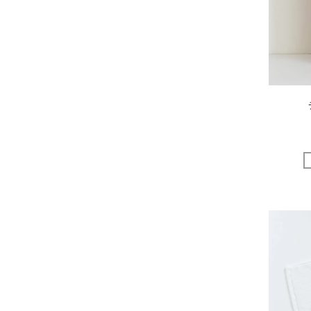
EGI
Fatima Morocco
fog linen work
FUA accessory
GERMAN TRAINER
Harriss
HARRISS GRACE
HENRI
himie
Honnete
i ro se
JINS
JOHNBULL
KARMAN LINE
KEnTe
L'UNE