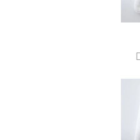
Sghr スガハラ
SHOZO COFFEE
SLOANE
SPELTA
STAMP AND DIARY
Stilmoda
SUNSPEL
t.yamai paris
talo
TAMPICO
TANDEM
TEMBEA
The care
THE LIBRARY
TITLES
trippen