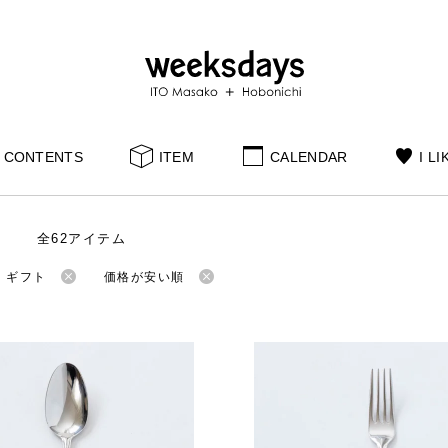
CONTENTS
ITEM
CALENDAR
I LI
全62アイテム
：ギフト
価格が安い順