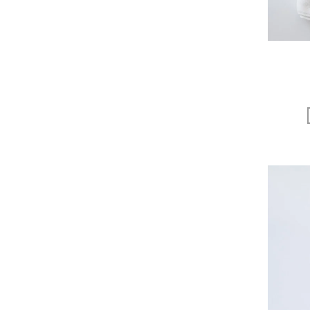
uka
VELOZ
VINCENT PRADIER
warang wayan
weeksdays
Yarmo
yumiko iihoshi porcelain
zattu
ニーチェアエックス
ヤブクグリ生活道具研究室
三久工芸
中里花子
伊藤環
余[yo]
倉敷意匠×野田琺瑯
北の住まい設計社
吉岡木工