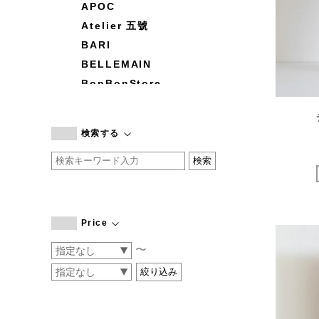
APOC
Atelier 五號
BARI
BELLEMAIN
BonBonStore
BOUQUET de L'UNE
branc branc
検索する
by basics
CATWORTH
chisaki
CI-VA
COGTHEBIGSMOKE
Price
cohan
〜
CONVERSE
DEAN & DELUCA
DRESS HERSELF
DUENDE