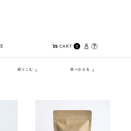
KE
CART
0
絞りこむ
並べかえる