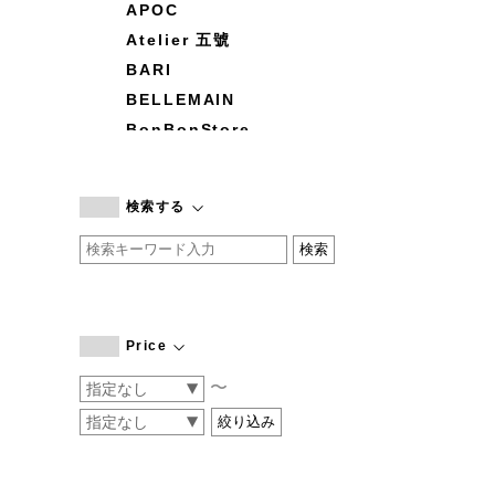
APOC
Atelier 五號
BARI
BELLEMAIN
BonBonStore
BOUQUET de L'UNE
branc branc
検索する
by basics
CATWORTH
chisaki
CI-VA
COGTHEBIGSMOKE
Price
cohan
〜
CONVERSE
DEAN & DELUCA
DRESS HERSELF
DUENDE