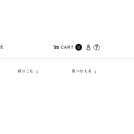
KE
CART
0
絞りこむ
並べかえる