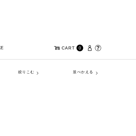
KE
CART
0
絞りこむ
並べかえる