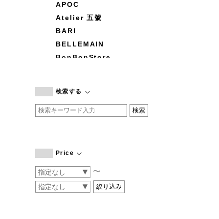
APOC
Atelier 五號
BARI
BELLEMAIN
BonBonStore
BOUQUET de L'UNE
branc branc
検索する
by basics
CATWORTH
chisaki
CI-VA
COGTHEBIGSMOKE
Price
cohan
〜
CONVERSE
DEAN & DELUCA
DRESS HERSELF
DUENDE